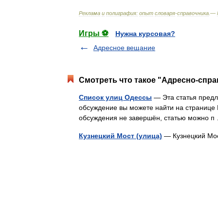
Реклама
и
полиграфия:
опыт
словаря
-
справочника
.—
Игры ⚽
Нужна курсовая?
Адресное вещание
Смотреть что такое "Адресно-спра
Список улиц Одессы
— Эта статья предл
обсуждение вы можете найти на странице 
обсуждения не завершён, статью можно 
Кузнецкий Мост (улица)
— Кузнецкий Мо