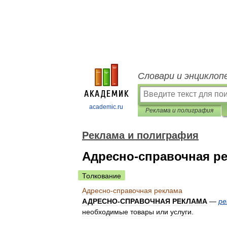
Словари и энциклоп
academic.ru
Реклама и полиграфия
Реклама и полиграфия
Адресно-справочная р
Толкование
Адресно
-
справочная
реклама
АДРЕСНО
-
СПРАВОЧНАЯ
РЕКЛАМА
—
ре
необходимые
товары
или
услуги
.