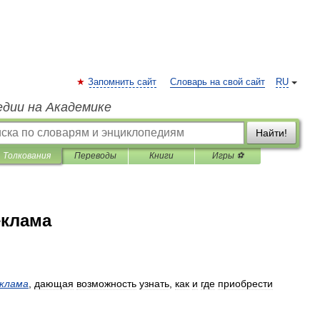
Запомнить сайт
Словарь на свой сайт
RU
едии на Академике
Найти!
Толкования
Переводы
Книги
Игры ⚽
еклама
клама
,
дающая
возможность
узнать
,
как
и
где
приобрести