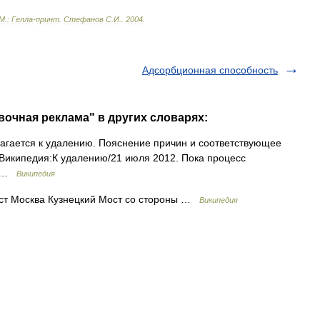
М
.
:
Гелла
-
принт
.
Стефанов
С
.
И
.
.
2004
.
Адсорбционная способность
вочная реклама" в других словарях:
агается к удалению. Пояснение причин и соответствующее
Википедия:К удалению/21 июля 2012. Пока процесс
п …
Википедия
ст Москва Кузнецкий Мост со стороны …
Википедия